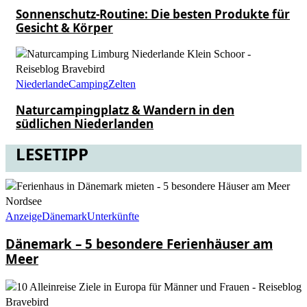
Sonnenschutz-Routine: Die besten Produkte für
Gesicht & Körper
Niederlande
Camping
Zelten
Naturcampingplatz & Wandern in den
südlichen Niederlanden
LESETIPP
Anzeige
Dänemark
Unterkünfte
Dänemark – 5 besondere Ferienhäuser am
Meer