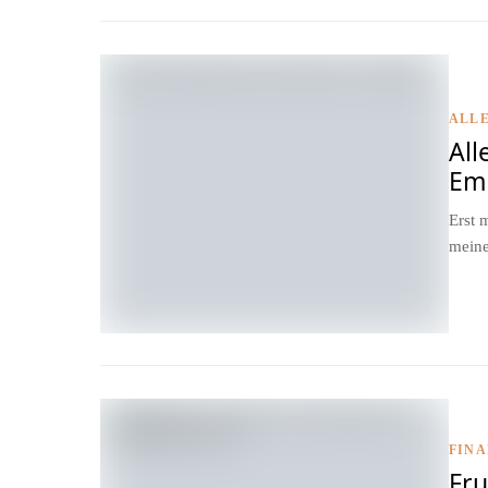
ALLE
All
Em
Erst 
meine
FIN
Fru