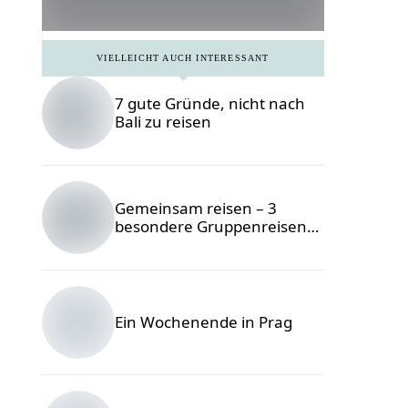
VIELLEICHT AUCH INTERESSANT
7 gute Gründe, nicht nach
Bali zu reisen
10
Reiseziele
für die
Gemeinsam reisen – 3
erste
besondere Gruppenreisen
für Alleinreisende
Alleinreise
in Europa
Ein Wochenende in Prag