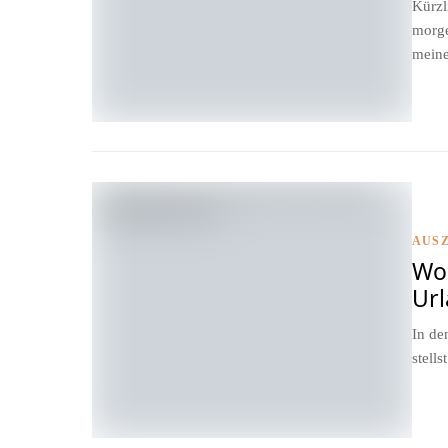
Kürzl
morge
meine
AUSZ
Wo
Url
In de
stells