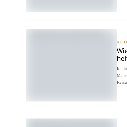
ACH
Wie
hel
In ei
Mensc
Reizü