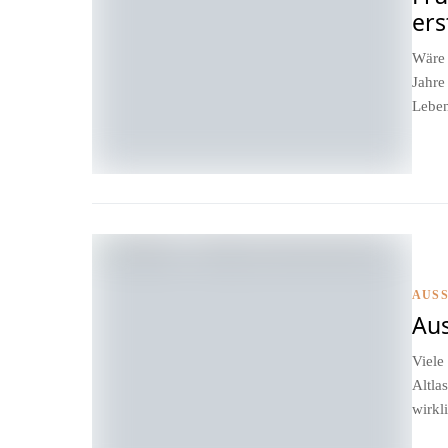
ers
Wäre 
Jahre
Leben
AUS
Aus
Viele
Altla
wirkl