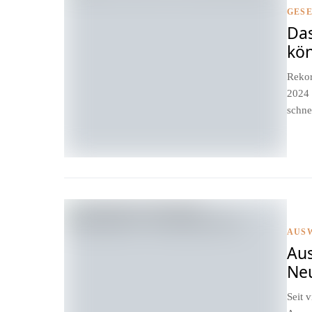
GES
Das
kö
Rekor
2024 
schnel
AUS
Au
Neu
Seit 