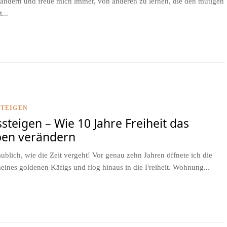
ndern und freue mich immer, von anderen zu lernen, die den mutigen
t...
STEIGEN
steigen – Wie 10 Jahre Freiheit das
ben verändern
ublich, wie die Zeit vergeht! Vor genau zehn Jahren öffnete ich die
eines goldenen Käfigs und flog hinaus in die Freiheit. Wohnung...