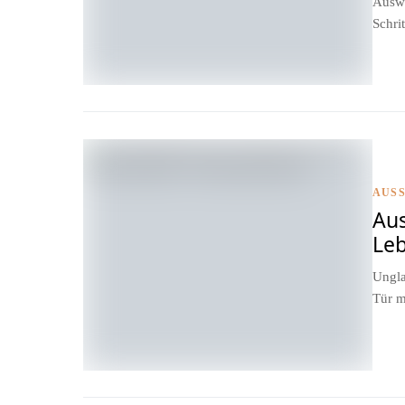
Auswa
Schrit
AUS
Aus
Le
Ungla
Tür m