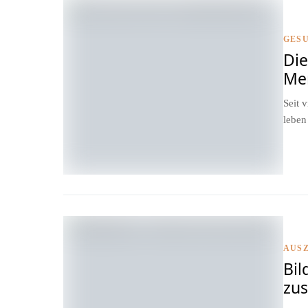
GES
Die
Men
Seit 
leben
AUSZ
Bil
zus