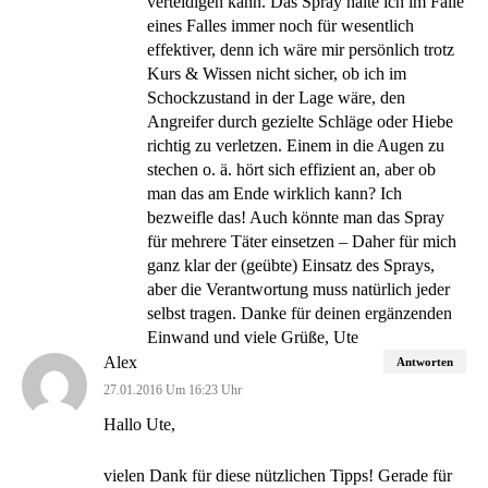
verteidigen kann. Das Spray halte ich im Falle
eines Falles immer noch für wesentlich
effektiver, denn ich wäre mir persönlich trotz
Kurs & Wissen nicht sicher, ob ich im
Schockzustand in der Lage wäre, den
Angreifer durch gezielte Schläge oder Hiebe
richtig zu verletzen. Einem in die Augen zu
stechen o. ä. hört sich effizient an, aber ob
man das am Ende wirklich kann? Ich
bezweifle das! Auch könnte man das Spray
für mehrere Täter einsetzen – Daher für mich
ganz klar der (geübte) Einsatz des Sprays,
aber die Verantwortung muss natürlich jeder
selbst tragen. Danke für deinen ergänzenden
Einwand und viele Grüße, Ute
Alex
Antworten
27.01.2016 Um 16:23 Uhr
Hallo Ute,
vielen Dank für diese nützlichen Tipps! Gerade für