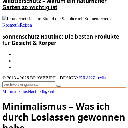
Wildtierschutz – Warum ein naturnaher
Garten so wichtig ist
Kosmetik
Reisen
Sonnenschutz-Routine: Die besten Produkte
für Gesicht & Körper
© 2013 - 2026 BRAVEBIRD | DESIGN:
KRANZmedia
Minimalismus
Nachhaltigkeit
Minimalismus – Was ich
durch Loslassen gewonnen
habe