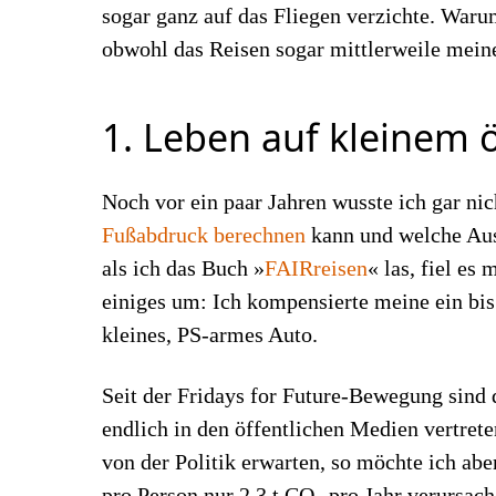
sogar ganz auf das Fliegen verzichte. Waru
obwohl das Reisen sogar mittlerweile meine
1. Leben auf kleinem 
Noch vor ein paar Jahren wusste ich gar ni
Fußabdruck berechnen
kann und welche Aus
als ich das Buch »
FAIRreisen
« las, fiel es
einiges um: Ich kompensierte meine ein bis
kleines, PS-armes Auto.
Seit der Fridays for Future-Bewegung sin
endlich in den öffentlichen Medien vertret
von der Politik erwarten, so möchte ich abe
pro Person nur 2,3 t CO
pro Jahr verursach