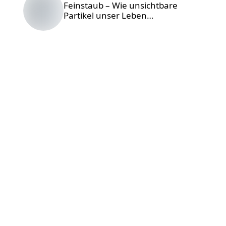
Feinstaub – Wie unsichtbare
Partikel unser Leben
beeinflussen
Foto © Kunj
Parekh /
Unsplash