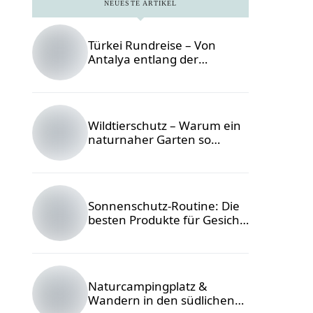
NEUESTE ARTIKEL
Türkei Rundreise – Von
Antalya entlang der
Lykischen Küste
Foto © Igor
Savelev /
Unsplash
Wildtierschutz – Warum ein
naturnaher Garten so
wichtig ist
Foto: Eugenia
Pan'kiv /
Unsplash
Sonnenschutz-Routine: Die
besten Produkte für Gesicht
& Körper
Foto ©
ohlamour studio
/ unsplash
Naturcampingplatz &
Wandern in den südlichen