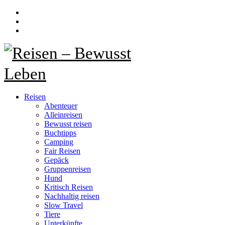
Reisen
Abenteuer
Alleinreisen
Bewusst reisen
Buchtipps
Camping
Fair Reisen
Gepäck
Gruppenreisen
Hund
Kritisch Reisen
Nachhaltig reisen
Slow Travel
Tiere
Unterkünfte