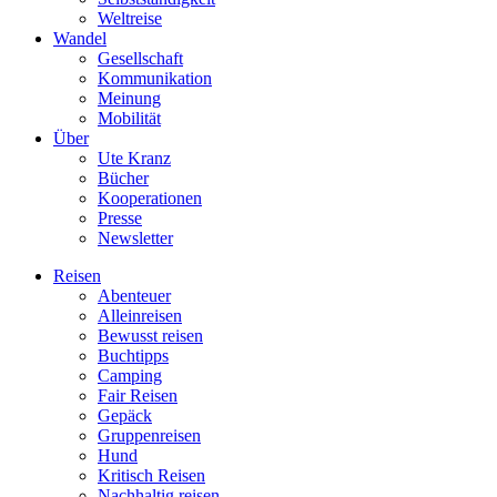
Weltreise
Wandel
Gesellschaft
Kommunikation
Meinung
Mobilität
Über
Ute Kranz
Bücher
Kooperationen
Presse
Newsletter
Reisen
Abenteuer
Alleinreisen
Bewusst reisen
Buchtipps
Camping
Fair Reisen
Gepäck
Gruppenreisen
Hund
Kritisch Reisen
Nachhaltig reisen