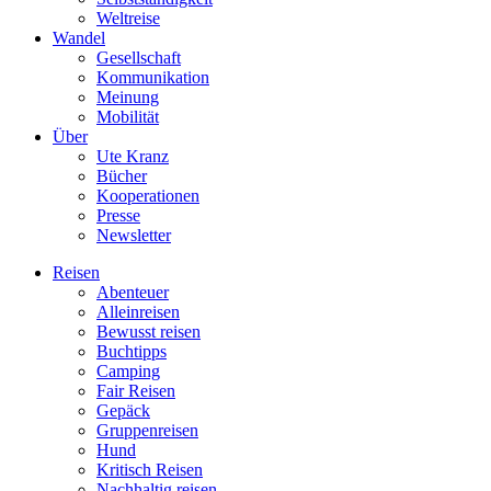
Weltreise
Wandel
Gesellschaft
Kommunikation
Meinung
Mobilität
Über
Ute Kranz
Bücher
Kooperationen
Presse
Newsletter
Reisen
Abenteuer
Alleinreisen
Bewusst reisen
Buchtipps
Camping
Fair Reisen
Gepäck
Gruppenreisen
Hund
Kritisch Reisen
Nachhaltig reisen