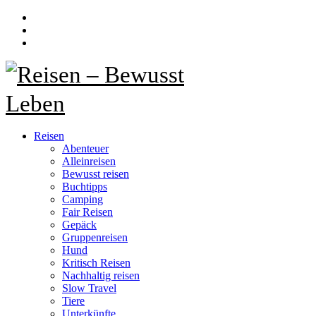
Reisen
Abenteuer
Alleinreisen
Bewusst reisen
Buchtipps
Camping
Fair Reisen
Gepäck
Gruppenreisen
Hund
Kritisch Reisen
Nachhaltig reisen
Slow Travel
Tiere
Unterkünfte