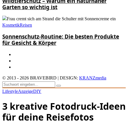
Wildtierschutz – Warum ein naturnaher
Garten so wichtig ist
Kosmetik
Reisen
Sonnenschutz-Routine: Die besten Produkte
für Gesicht & Körper
© 2013 - 2026 BRAVEBIRD | DESIGN:
KRANZmedia
Lifestyle
Anzeige
DIY
3 kreative Fotodruck-Ideen
für deine Reisefotos