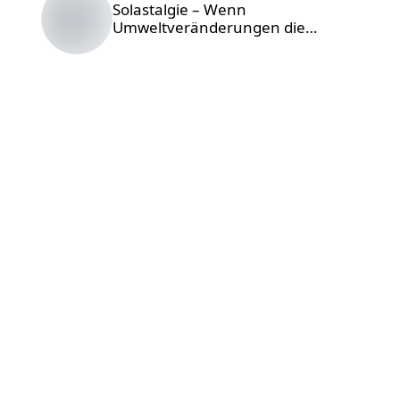
Foto © Arpad Czapp / Unsplash
Solastalgie – Wenn
Umweltveränderungen die
Seele belasten
7 Gründe,
warum
Wohnmobile
nicht
nachhaltig
sind