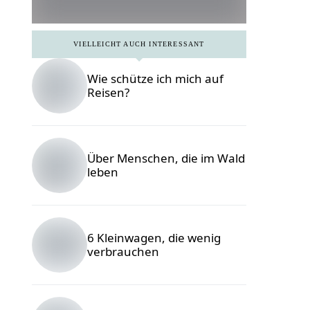
VIELLEICHT AUCH INTERESSANT
Wie schütze ich mich auf
Reisen?
10
Foto © Heidi
Reiseziele
Fin / Unsplash
für die
Über Menschen, die im Wald
erste
leben
Alleinreise
in Europa
6 Kleinwagen, die wenig
verbrauchen