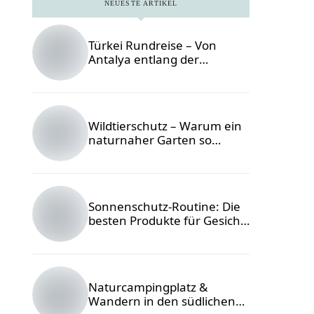
NEUESTE ARTIKEL
Türkei Rundreise – Von
Antalya entlang der
Lykischen Küste
Foto © Igor
Savelev /
Unsplash
Wildtierschutz – Warum ein
naturnaher Garten so
wichtig ist
Foto: Eugenia
Pan'kiv /
Unsplash
Sonnenschutz-Routine: Die
besten Produkte für Gesicht
& Körper
Foto ©
ohlamour studio
/ unsplash
Naturcampingplatz &
Wandern in den südlichen