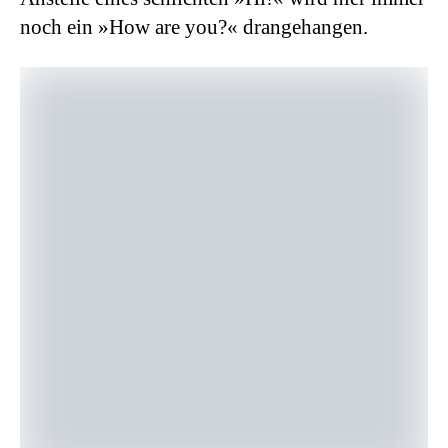
noch ein »How are you?« drangehangen.