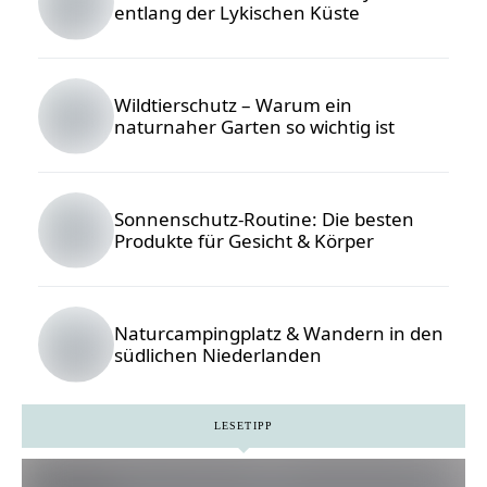
entlang der Lykischen Küste
Foto © Igor
Savelev /
Unsplash
Wildtierschutz – Warum ein
naturnaher Garten so wichtig ist
Foto:
Eugenia
Pan'kiv /
Sonnenschutz-Routine: Die besten
Unsplash
Produkte für Gesicht & Körper
Foto ©
ohlamour
studio /
Naturcampingplatz & Wandern in den
unsplash
südlichen Niederlanden
LESETIPP