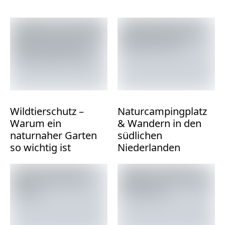
warum
Wohnmobile
nicht
nachhaltig
sind
Foto: Eugenia Pan'kiv / Unsplash
Wildtierschutz –
Naturcampingplatz
Warum ein
& Wandern in den
naturnaher Garten
südlichen
so wichtig ist
Niederlanden
Portugal – Wie