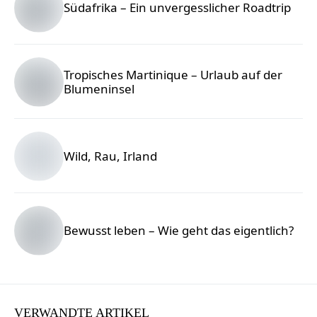
Südafrika – Ein unvergesslicher Roadtrip
10 Reiseziele
für die erste
Tropisches Martinique – Urlaub auf der
Blumeninsel
Alleinreise in
Europa
Wild, Rau, Irland
Bewusst leben – Wie geht das eigentlich?
Foto © Arpad Czapp / Unsplash
7 Gründe,
VERWANDTE ARTIKEL